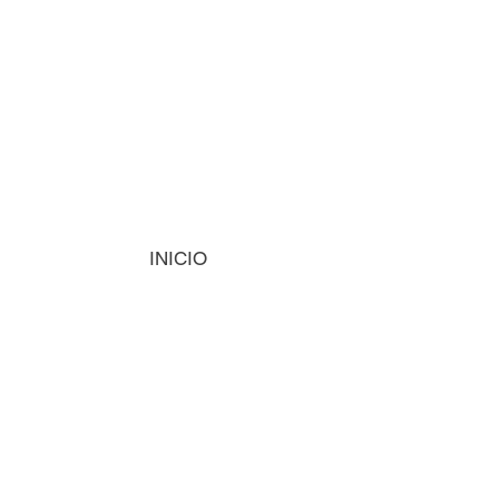
INICIO
MÁQUINAS
INSUMOS
VISIÓN