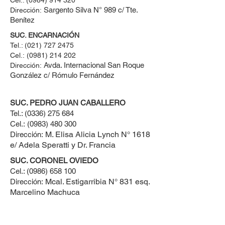
Cel.: ​(0984) 914 320
Sargento Silva N° 989 c/ Tte.
Dirección:
Benítez
SUC. ENCARNACIÓN
Tel.:
(021) 727 2475
Cel.:
(0981) 214 202
Avda. Internacional San Roque
Dirección:
González c/ Rómulo Fernández
SUC. PEDRO JUAN CABALLERO
Tel.:
(0336) 275 684
Cel.:
(0983) 480 300
M. Elisa Alicia Lynch N° 1618
Dirección:
e/ Adela Speratti y Dr. Francia
SUC. CORONEL OVIEDO
Cel.:
(0986) 658 100
Mcal. Estigarribia N° 831 esq.
Dirección:
Marcelino Machuca