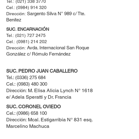
Tel.:
(021) 338 3770
Cel.: ​(0984) 914 320
Sargento Silva N° 989 c/ Tte.
Dirección:
Benítez
SUC. ENCARNACIÓN
Tel.:
(021) 727 2475
Cel.:
(0981) 214 202
Avda. Internacional San Roque
Dirección:
González c/ Rómulo Fernández
SUC. PEDRO JUAN CABALLERO
Tel.:
(0336) 275 684
Cel.:
(0983) 480 300
M. Elisa Alicia Lynch N° 1618
Dirección:
e/ Adela Speratti y Dr. Francia
SUC. CORONEL OVIEDO
Cel.:
(0986) 658 100
Mcal. Estigarribia N° 831 esq.
Dirección:
Marcelino Machuca