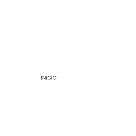
INICIO
MÁQUINAS
INSUMOS
VISIÓN