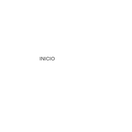
INICIO
MÁQUINAS
INSUMOS
VISIÓN