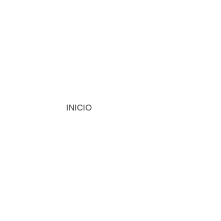
INICIO
MÁQUINAS
INSUMOS
VISIÓN