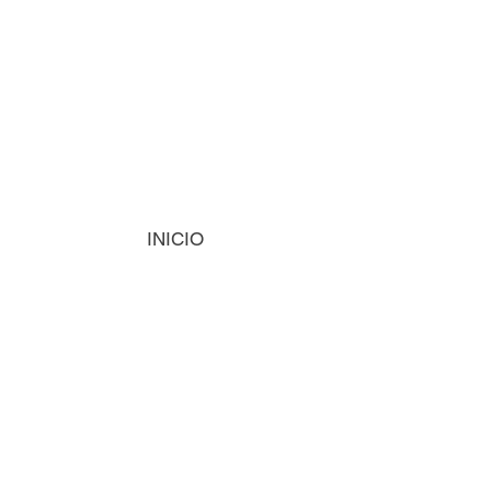
INICIO
MÁQUINAS
INSUMOS
VISIÓN