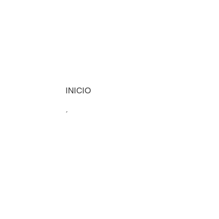
INICIO
MÁQUINAS
INSUMOS
VISIÓN