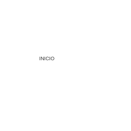
INICIO
MÁQUINAS
INSUMOS
VISIÓN