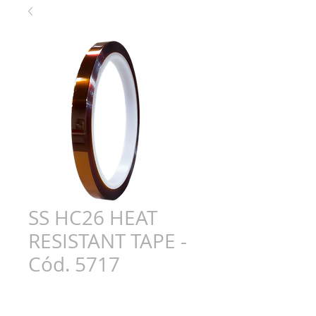
SS HC26 HEAT
RESISTANT TAPE -
Cód. 5717