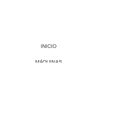
INICIO
MÁQUINAS
INSUMOS
VISIÓN
COMENCEMOS