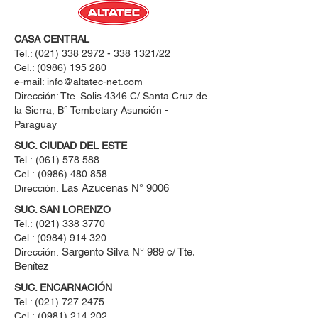
CASA CENTRAL
Tel.:
(021) 338 2972 - 338 1321
/22
Cel.:
(0986) 195 280
e-mail:
info@altatec-net.com
Dirección: Tte. Solis 4346 C/ Santa Cruz de
la Sierra, B° Tembetary Asunción -
Paraguay
SUC. CIUDAD DEL ESTE
Tel.:
(061) 578 588
Cel.:
(0986) 480 858
Las Azucenas N° 9006
Dirección:
SUC. SAN LORENZO
Tel.:
(021) 338 3770
Cel.: ​(0984) 914 320
Sargento Silva N° 989 c/ Tte.
Dirección:
Benítez
SUC. ENCARNACIÓN
Tel.:
(021) 727 2475
Cel.:
(0981) 214 202