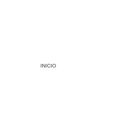
INICIO
MÁQUINAS
INSUMOS
VISIÓN