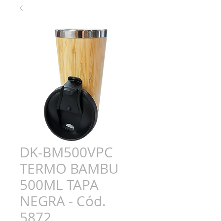
DK-BM500VPC
TERMO BAMBU
500ML TAPA
NEGRA - Cód.
5872