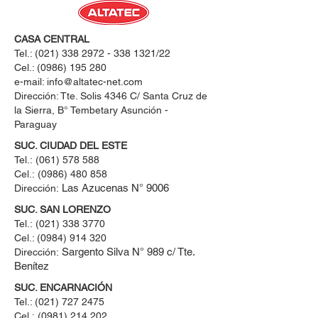
CASA CENTRAL
Tel.:
(021) 338 2972 - 338 1321
/22
Cel.:
(0986) 195 280
e-mail:
info@altatec-net.com
Dirección: Tte. Solis 4346 C/ Santa Cruz de
la Sierra, B° Tembetary Asunción -
Paraguay
SUC. CIUDAD DEL ESTE
Tel.:
(061) 578 588
Cel.:
(0986) 480 858
Las Azucenas N° 9006
Dirección:
SUC. SAN LORENZO
Tel.:
(021) 338 3770
Cel.: ​(0984) 914 320
Sargento Silva N° 989 c/ Tte.
Dirección:
Benítez
SUC. ENCARNACIÓN
Tel.:
(021) 727 2475
Cel.:
(0981) 214 202