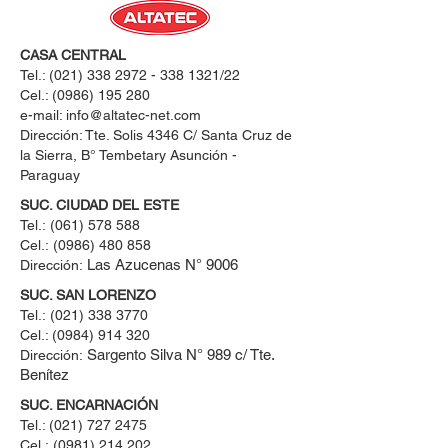
CASA CENTRAL
Tel.:
(021) 338 2972 - 338 1321
/22
Cel.:
(0986) 195 280
e-mail:
info@altatec-net.com
Dirección: Tte. Solis 4346 C/ Santa Cruz de
la Sierra, B° Tembetary Asunción -
Paraguay
SUC. CIUDAD DEL ESTE
Tel.:
(061) 578 588
Cel.:
(0986) 480 858
Las Azucenas N° 9006
Dirección:
SUC. SAN LORENZO
Tel.:
(021) 338 3770
Cel.: ​(0984) 914 320
Sargento Silva N° 989 c/ Tte.
Dirección:
Benítez
SUC. ENCARNACIÓN
Tel.:
(021) 727 2475
Cel.:
(0981) 214 202