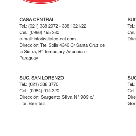
CASA CENTRAL
SUC
Tel.: (021) 338 2972 - 338 1321/22
Tel.
Cel.: (0986) 195 280
Cel.
e-mail:
info@altatec-net.com
Dire
Dirección: Tte. Solis 4346 C/ Santa Cruz de
la Sierra, B° Tembetary Asunción -
Paraguay
SUC. SAN LORENZO
SU
Tel.:
(021) 338 3770​
Tel.
Cel.: ​(0984) 914 320
Cel.
Sargento Silva N° 989 c/
Dirección:
Dire
Tte. Benítez
Gon