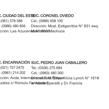
. CIUDAD DEL ESTE
SUC. CORONEL OVIEDO
:
(061) 578 588​
Cel.:
(0986) 658 100
Mcal. Estigarribia N° 831 esq.
:
(0986) 480 858
Dirección:
Las Azucenas N° 9006
Marcelino Machuca
cción:
C. ENCARNACIÓN
SUC. PEDRO JUAN CABALLERO
:
(021) 727 2475
Tel.:
(0336) 275 684
:
(0981) 214 202
Cel.:
(0983) 480 300
Avda. Internacional San Roque
cción:
M. Elisa Alicia Lynch N° 1618
Dirección:
zález c/ Rómulo Fernández
e/ Adela Speratti y Dr. Francia