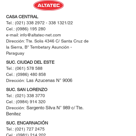
CASA CENTRAL
Tel.:
(021) 338 2972 - 338 1321
/22
Cel.:
(0986) 195 280
e-mail:
info@altatec-net.com
Dirección: Tte. Solis 4346 C/ Santa Cruz de
la Sierra, B° Tembetary Asunción -
Paraguay
SUC. CIUDAD DEL ESTE
Tel.:
(061) 578 588
Cel.:
(0986) 480 858
Las Azucenas N° 9006
Dirección:
SUC. SAN LORENZO
Tel.:
(021) 338 3770
Cel.: ​(0984) 914 320
Sargento Silva N° 989 c/ Tte.
Dirección:
Benítez
SUC. ENCARNACIÓN
Tel.:
(021) 727 2475
Cel.:
(0981) 214 202