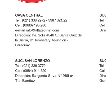
CASA CENTRAL
SUC
Tel.: (021) 338 2972 - 338 1321/22
Tel.
Cel.: (0986) 195 280
Cel.
e-mail:
info@altatec-net.com
Dire
Dirección: Tte. Solis 4346 C/ Santa Cruz de
la Sierra, B° Tembetary Asunción -
Paraguay
SUC. SAN LORENZO
SU
Tel.:
(021) 338 3770​
Tel.
Cel.: ​(0984) 914 320
Cel.
Sargento Silva N° 989 c/
Dirección:
Dire
Tte. Benítez
Gon