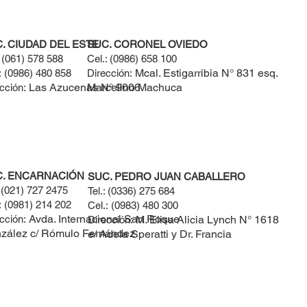
. CIUDAD DEL ESTE
SUC. CORONEL OVIEDO
:
(061) 578 588​
Cel.:
(0986) 658 100
Mcal. Estigarribia N° 831 esq.
:
(0986) 480 858
Dirección:
Las Azucenas N° 9006
Marcelino Machuca
cción:
C. ENCARNACIÓN
SUC. PEDRO JUAN CABALLERO
:
(021) 727 2475
Tel.:
(0336) 275 684
:
(0981) 214 202
Cel.:
(0983) 480 300
Avda. Internacional San Roque
cción:
M. Elisa Alicia Lynch N° 1618
Dirección:
zález c/ Rómulo Fernández
e/ Adela Speratti y Dr. Francia