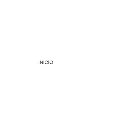
INICIO
MÁQUINAS
INSUMOS
VISIÓN