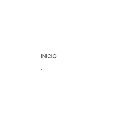
INICIO
MÁQUINAS
INSUMOS
VISIÓN