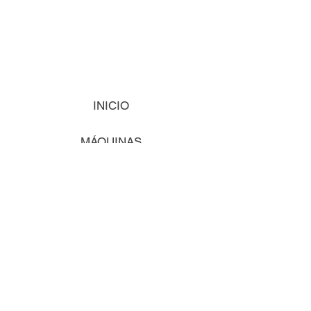
INICIO
MÁQUINAS
INSUMOS
VISIÓN
COMENCEMOS