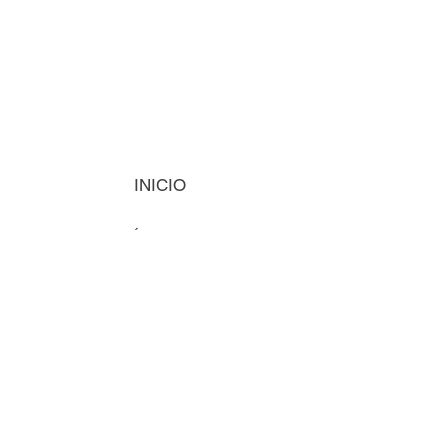
INICIO
MÁQUINAS
INSUMOS
VISIÓN