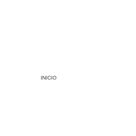
INICIO
MÁQUINAS
INSUMOS
VISIÓN