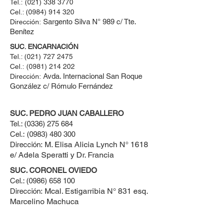
Tel.:
(021) 338 3770
Cel.: ​(0984) 914 320
Sargento Silva N° 989 c/ Tte.
Dirección:
Benítez
SUC. ENCARNACIÓN
Tel.:
(021) 727 2475
Cel.:
(0981) 214 202
Avda. Internacional San Roque
Dirección:
González c/ Rómulo Fernández
SUC. PEDRO JUAN CABALLERO
Tel.:
(0336) 275 684
Cel.:
(0983) 480 300
M. Elisa Alicia Lynch N° 1618
Dirección:
e/ Adela Speratti y Dr. Francia
SUC. CORONEL OVIEDO
Cel.:
(0986) 658 100
Mcal. Estigarribia N° 831 esq.
Dirección:
Marcelino Machuca