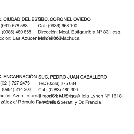
. CIUDAD DEL ESTE
SUC. CORONEL OVIEDO
:
(061) 578 588​
Cel.:
(0986) 658 100
Mcal. Estigarribia N° 831 esq.
:
(0986) 480 858
Dirección:
Las Azucenas N° 9006
Marcelino Machuca
cción:
C. ENCARNACIÓN
SUC. PEDRO JUAN CABALLERO
:
(021) 727 2475
Tel.:
(0336) 275 684
:
(0981) 214 202
Cel.:
(0983) 480 300
Avda. Internacional San Roque
cción:
M. Elisa Alicia Lynch N° 1618
Dirección:
zález c/ Rómulo Fernández
e/ Adela Speratti y Dr. Francia