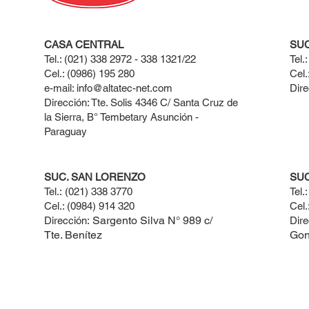
CASA CENTRAL
SUC
Tel.: (021) 338 2972 - 338 1321/22
Tel.
Cel.: (0986) 195 280
Cel.
e-mail:
info@altatec-net.com
Dire
Dirección: Tte. Solis 4346 C/ Santa Cruz de
la Sierra, B° Tembetary Asunción -
Paraguay
SUC. SAN LORENZO
SU
Tel.:
(021) 338 3770​
Tel.
Cel.: ​(0984) 914 320
Cel.
Sargento Silva N° 989 c/
Dirección:
Dire
Tte. Benítez
Gon